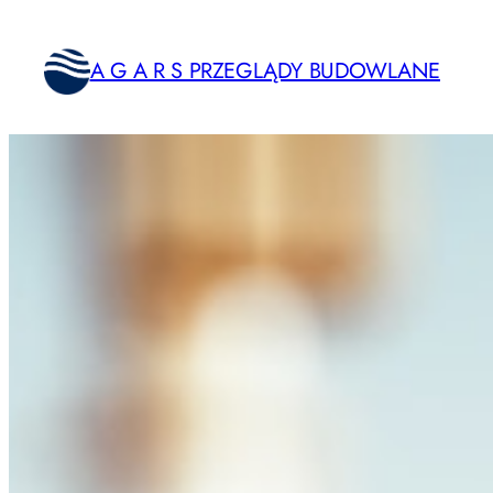
Przejdź
do
A G A R S PRZEGLĄDY BUDOWLANE
treści